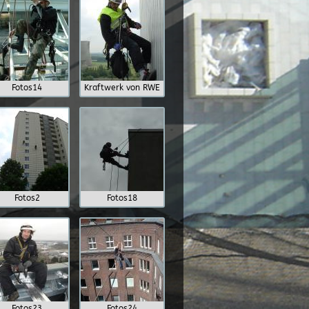
Fotos14
Kraftwerk von RWE
Fotos2
Fotos18
Fotos23
Fotos24