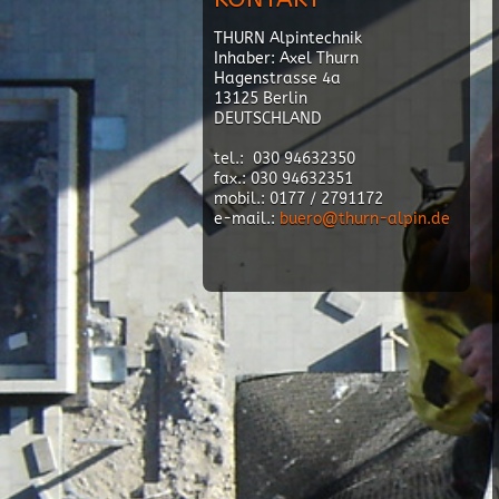
THURN Alpintechnik
Inhaber: Axel Thurn
Hagenstrasse 4a
13125 Berlin
DEUTSCHLAND
tel.: 030 94632350
fax.: 030 94632351
mobil.: 0177 / 2791172
e-mail.:
buero@thurn-alpin.de