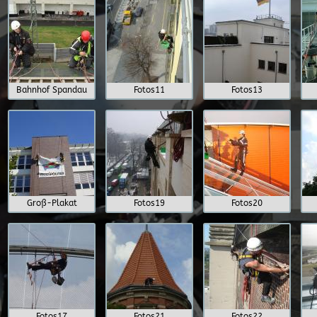
Bahnhof Spandau
Fotos11
Fotos13
Groß-Plakat
Fotos19
Fotos20
Fotos17
Fotos21
Fotos22