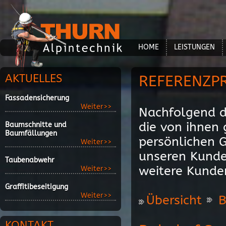
HOME
LEISTUNGEN
AKTUELLES
REFERENZP
Fassadensicherung
Weiter>>
Nachfolgend d
die von ihnen
Baumschnitte und
Baumfällungen
persönlichen 
Weiter>>
unseren Kunde
Taubenabwehr
weitere Kunde
Weiter>>
Graffitibeseitigung
Weiter>>
Übersicht
B
KONTAKT