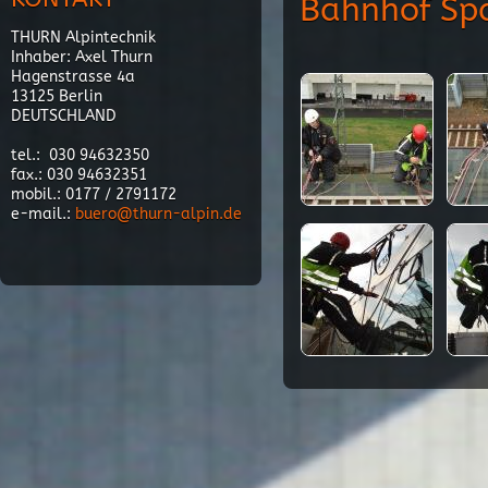
Bahnhof Sp
THURN Alpintechnik
Inhaber: Axel Thurn
Hagenstrasse 4a
13125 Berlin
DEUTSCHLAND
tel.: 030 94632350
fax.: 030 94632351
mobil.: 0177 / 2791172
e-mail.:
buero@thurn-alpin.de