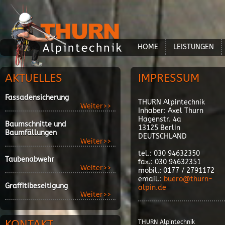
HOME
LEISTUNGEN
AKTUELLES
IMPRESSUM
Fassadensicherung
THURN Alpintechnik
Weiter>>
Inhaber: Axel Thurn
Hagenstr. 4a
Baumschnitte und
13125 Berlin
Baumfällungen
DEUTSCHLAND
Weiter>>
tel.: 030 94632
Taubenabwehr
fax.: 030 94632351
Weiter>>
mobil.: 0177 / 2791172
email.:
buero@thurn-
Graffitibeseitigung
alpin.de
Weiter>>
KONTAKT
THURN Alpintechnik