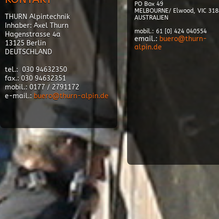
PO Box 49
MELBOURNE/ Elwood, VIC 318
THURN Alpintechnik
AUSTRALIEN
Inhaber: Axel Thurn
mobil.: 61 [0] 424 040554
Hagenstrasse 4a
email.:
buero@thurn-
13125 Berlin
alpin.de
DEUTSCHLAND
tel.: 030 94632350
fax.: 030 94632351
mobil.: 0177 / 2791172
e-mail.:
buero@thurn-alpin.de