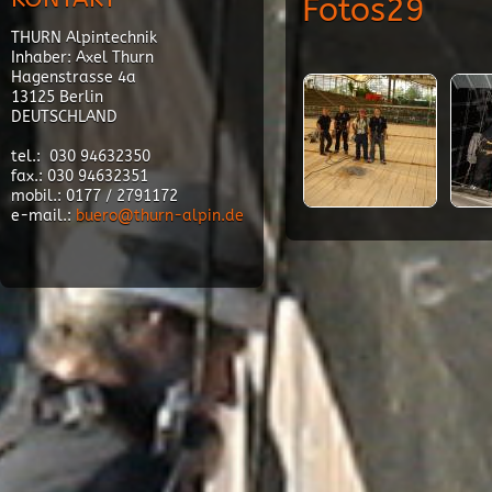
Fotos29
THURN Alpintechnik
Inhaber: Axel Thurn
Hagenstrasse 4a
13125 Berlin
DEUTSCHLAND
tel.: 030 94632350
fax.: 030 94632351
mobil.: 0177 / 2791172
e-mail.:
buero@thurn-alpin.de