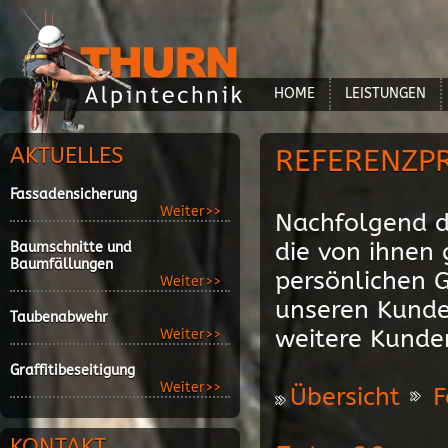
HOME
LEISTUNGEN
AKTUELLES
REFERENZP
Fassadensicherung
Weiter>>
Nachfolgend d
die von ihnen
Baumschnitte und
Baumfällungen
persönlichen 
Weiter>>
unseren Kunde
Taubenabwehr
weitere Kunde
Weiter>>
Graffitibeseitigung
Weiter>>
Übersicht
F
KONTAKT